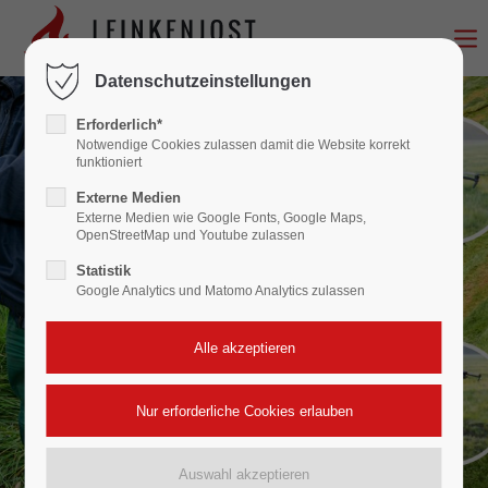
Login
Datenschutzeinstellungen
Benutzername
Erforderlich*
Notwendige Cookies zulassen damit die Website korrekt
funktioniert
Externe Medien
Passwort
Externe Medien wie Google Fonts, Google Maps,
OpenStreetMap und Youtube zulassen
Statistik
Google Analytics und Matomo Analytics zulassen
Anmelden
Register
|
Lost your password?
Support
Lorem ipsum dolor sit amet: