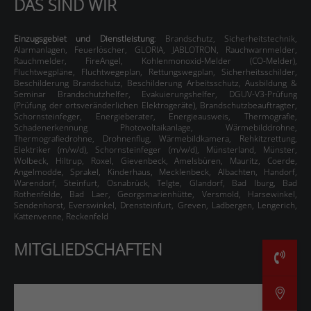
DAS SIND WIR
Einzugsgebiet und Dienstleistung
:
Brandschutz
,
Sicherheitstechnik
,
Alarmanlagen
,
Feuerlöscher
,
GLORIA
,
JABLOTRON
,
Rauchwarnmelder
,
Rauchmelder
,
FireAngel
,
Kohlenmonoxid-Melder (CO-Melder)
,
Fluchtwegpläne
,
Fluchtwegeplan
,
Rettungswegplan
,
Sicherheitsschilder
,
Beschilderung
Brandschutz
,
Beschilderung
Arbeitsschutz
,
Ausbildung &
Seminar Brandschutzhelfer
,
Evakuierungshelfer, DGUV-V3-Prüfung
(Prüfung der ortsveränderlichen Elektrogeräte)
,
Brandschutzbeauftragter
,
Schornsteinfeger
,
Energieberater
,
Energieausweis
,
Thermografie
,
Schadenerkennung
Photovoltaikanlage
,
Wärmebilddrohne
,
Thermografiedrohne
,
Drohnenflug
,
Wärmebildkamera
,
Rehkitzrettung
,
Elektriker (m/w/d), Schornsteinfeger (m/w/d)
,
Münsterland
,
Münster,
Wolbeck, Hiltrup, Roxel, Gievenbeck, Amelsbüren, Mauritz, Coerde,
Angelmodde, Sprakel, Kinderhaus, Mecklenbeck, Albachten, Handorf,
Warendorf, Steinfurt, Osnabrück, Telgte, Glandorf, Bad Iburg, Bad
Rothenfelde, Bad Laer, Georgsmarienhütte, Versmold, Harsewinkel,
Sendenhorst, Everswinkel, Drensteinfurt, Greven, Ladbergen, Lengerich,
Kattenvenne, Reckenfeld
MITGLIEDSCHAFTEN